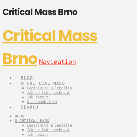
Critical Mass Brno
Critical Mass
Brno
Navigation
BLOG
O CRITICAL MASS
Legitimita a legalita
Jak se fakt nechovat
Jak jezdit
O automobilech
SEARCH
BLOG
O CRITICAL MASS
Legitimita a legalita
Jak se fakt nechovat
Jak jezdit