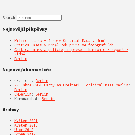
Search
Nejnovější příspěvky
Pilíře Techna – 4 roky Critical Mass v Brně
Critical mass v Brně? Rok první ve fotografiích.
Critical mass a policie, represe i harmonie – report z
Vídně
Berlin
Nejnovější komentáře
uku lele
:
Berlin
20 Jahre CMB! Party am Freitag! – critical mass berlin
:
Berlin
CMBerlin
:
Berlin
Keramadohal
:
Berlin
Archivy
Květen 2021
Květen 2018
Únor 2018
Srpen 2017