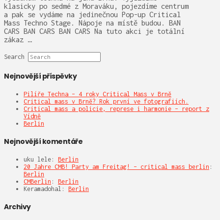
klasicky po sedmé z Moraváku, pojezdíme centrum
a pak se vydáme na jedinečnou Pop-up Critical
Mass Techno Stage. Nápoje na místě budou. BAN
CARS BAN CARS BAN CARS Na tuto akci je totální
zákaz …
Search
Nejnovější příspěvky
Pilíře Techna – 4 roky Critical Mass v Brně
Critical mass v Brně? Rok první ve fotografiích.
Critical mass a policie, represe i harmonie – report z
Vídně
Berlin
Nejnovější komentáře
uku lele
:
Berlin
20 Jahre CMB! Party am Freitag! – critical mass berlin
:
Berlin
CMBerlin
:
Berlin
Keramadohal
:
Berlin
Archivy