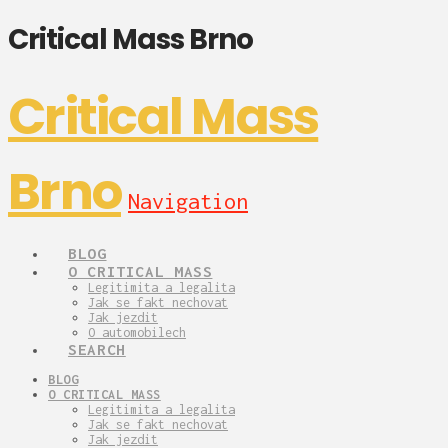
Critical Mass Brno
Critical Mass
Brno
Navigation
BLOG
O CRITICAL MASS
Legitimita a legalita
Jak se fakt nechovat
Jak jezdit
O automobilech
SEARCH
BLOG
O CRITICAL MASS
Legitimita a legalita
Jak se fakt nechovat
Jak jezdit