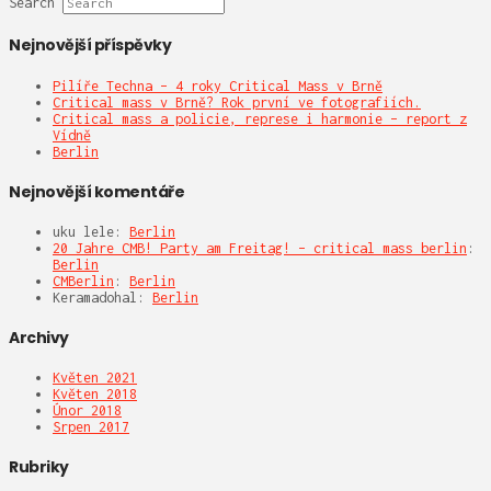
Search
Nejnovější příspěvky
Pilíře Techna – 4 roky Critical Mass v Brně
Critical mass v Brně? Rok první ve fotografiích.
Critical mass a policie, represe i harmonie – report z
Vídně
Berlin
Nejnovější komentáře
uku lele
:
Berlin
20 Jahre CMB! Party am Freitag! – critical mass berlin
:
Berlin
CMBerlin
:
Berlin
Keramadohal
:
Berlin
Archivy
Květen 2021
Květen 2018
Únor 2018
Srpen 2017
Rubriky