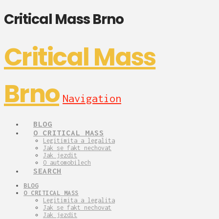
Critical Mass Brno
Critical Mass
Brno
Navigation
BLOG
O CRITICAL MASS
Legitimita a legalita
Jak se fakt nechovat
Jak jezdit
O automobilech
SEARCH
BLOG
O CRITICAL MASS
Legitimita a legalita
Jak se fakt nechovat
Jak jezdit